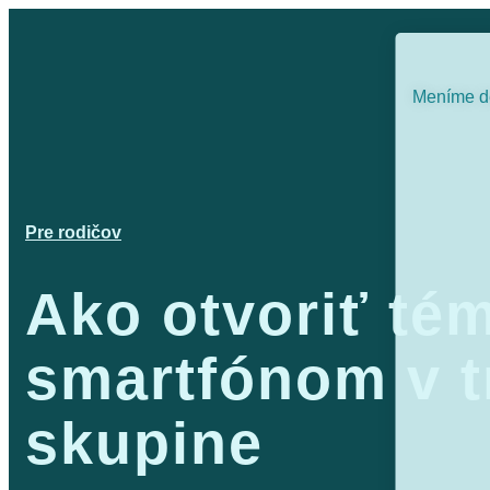
Meníme de
Pre rodičov
Ako otvoriť té
smartfónom v t
skupine