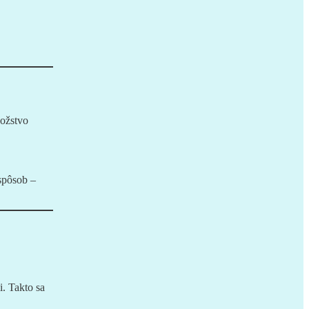
nožstvo
spôsob –
i. Takto sa