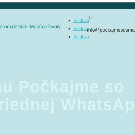

Sledova
ťom detstvo. Meníme životy.
Sledova
info@pockajmesosmar
Sledova
mu Počkajme so
riednej WhatsA