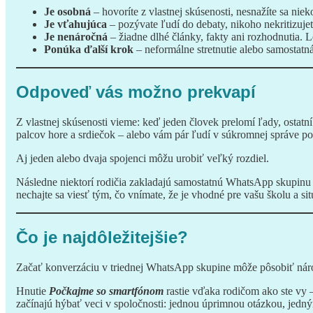
Je osobná
– hovoríte z vlastnej skúsenosti, nesnažíte sa nie
Je vťahujúca
– pozývate ľudí do debaty, nikoho nekritizujet
Je nenáročná
– žiadne dlhé články, fakty ani rozhodnutia.
Ponúka ďalší krok
– neformálne stretnutie alebo samostatn
Odpoveď vás možno prekvapí
Z vlastnej skúsenosti vieme: keď jeden človek prelomí ľady, ostat
palcov hore a srdiečok – alebo vám pár ľudí v súkromnej správe poď
Aj jeden alebo dvaja spojenci môžu urobiť veľký rozdiel.
Následne niektorí rodičia zakladajú samostatnú WhatsApp skupinu 
nechajte sa viesť tým, čo vnímate, že je vhodné pre vašu školu a sit
Čo je najdôležitejšie?
Začať konverzáciu v triednej WhatsApp skupine môže pôsobiť nár
Hnutie
Počkajme so smartfónom
rastie vďaka rodičom ako ste vy –
začínajú hýbať veci v spoločnosti: jednou úprimnou otázkou, jedný