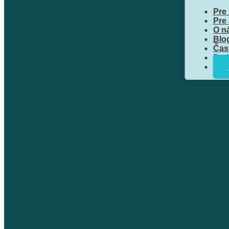
Pre
Pre
O n
Blo
Čas
Pod