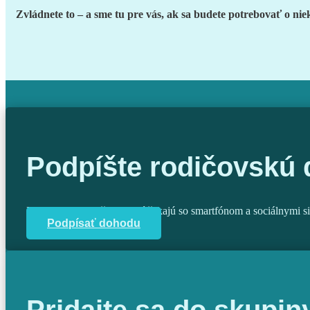
Zvládnete to – a sme tu pre vás, ak sa budete potrebovať o nie
Podpíšte rodičovskú
Pripojte sa k rodičom, ktorí čakajú so smartfónom a sociálnymi s
Podpísať dohodu
Pridajte sa do skupin