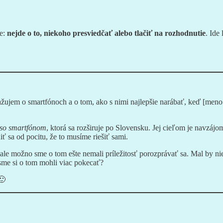
te:
nejde o to, niekoho presviedčať alebo tlačiť na rozhodnutie
. Ide 
žujem o smartfónoch a o tom, ako s nimi najlepšie narábať, keď [meno
so smartfónom
, ktorá sa rozširuje po Slovensku. Jej cieľom je navzájo
 sa od pocitu, že to musíme riešiť sami.
 ale možno sme o tom ešte nemali príležitosť porozprávať sa. Mal by ni
sme si o tom mohli viac pokecať?
🙂