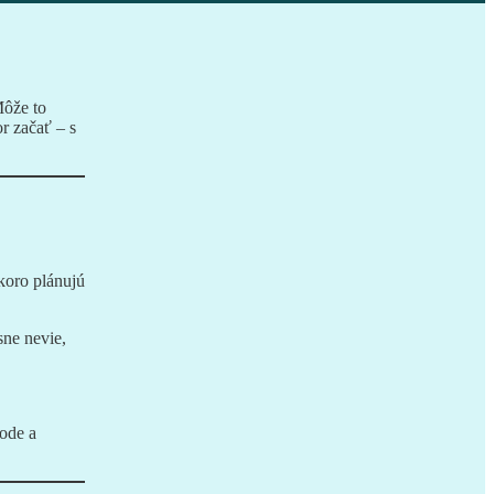
Môže to
r začať – s
skoro plánujú
sne nevie,
hode a