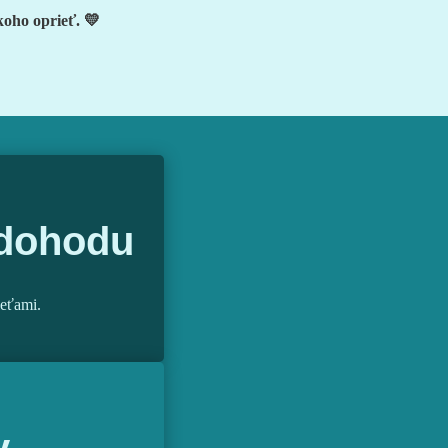
koho oprieť. 💛
 dohodu
ieťami.
y