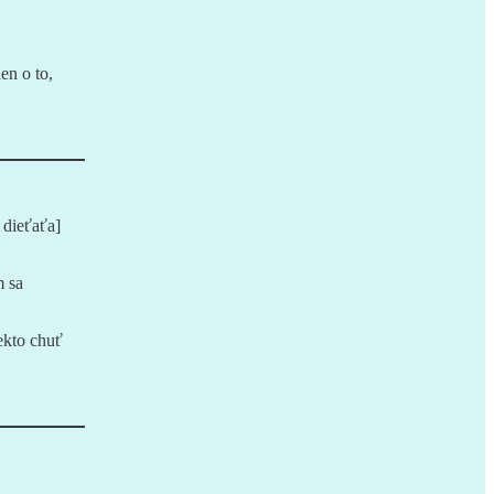
len o to,
 dieťaťa]
m sa
ekto chuť