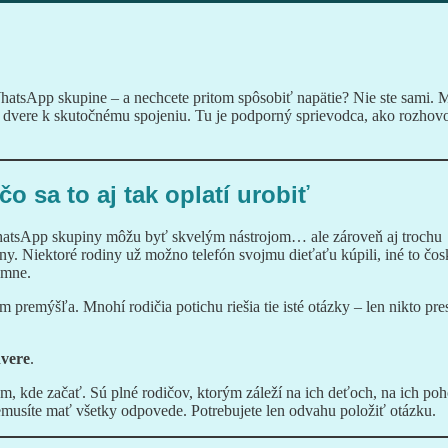
hatsApp skupine – a nechcete pritom spôsobiť napätie? Nie ste sami. 
 dvere k skutočnému spojeniu. Tu je podporný sprievodca, ako rozhovo
o sa to aj tak oplatí urobiť
hatsApp skupiny môžu byť skvelým nástrojom… ale zároveň aj trochu
óny. Niektoré rodiny už možno telefón svojmu dieťaťu kúpili, iné to čo
emne.
ým premýšľa. Mnohí rodičia potichu riešia tie isté otázky – len nikto pre
dvere
.
, kde začať. Sú plné rodičov, ktorým záleží na ich deťoch, na ich po
emusíte mať všetky odpovede. Potrebujete len odvahu položiť otázku.