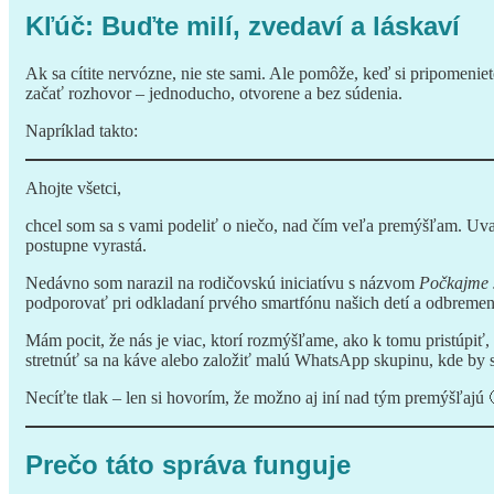
Kľúč: Buďte milí, zvedaví a láskaví
Ak sa cítite nervózne, nie ste sami. Ale pomôže, keď si pripomenie
začať rozhovor – jednoducho, otvorene a bez súdenia.
Napríklad takto:
Ahojte všetci,
chcel som sa s vami podeliť o niečo, nad čím veľa premýšľam. Uva
postupne vyrastá.
Nedávno som narazil na rodičovskú iniciatívu s názvom
Počkajme 
podporovať pri odkladaní prvého smartfónu našich detí a odbremeniť
Mám pocit, že nás je viac, ktorí rozmýšľame, ako k tomu pristúpiť,
stretnúť sa na káve alebo založiť malú WhatsApp skupinu, kde by 
Necíťte tlak – len si hovorím, že možno aj iní nad tým premýšľajú 
Prečo táto správa funguje