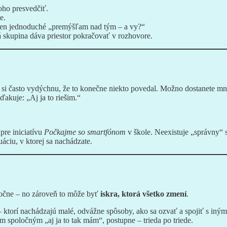
koho presvedčiť.
e.
 Len jednoduché „premýšľam nad tým – a vy?“
á skupina dáva priestor pokračovať v rozhovore.
ní si často vydýchnu, že to konečne niekto povedal. Možno dostanete m
akuje: „Aj ja to riešim.“
pre iniciatívu
Počkajme so smartfónom
v škole. Neexistuje „správny“ 
uáciu, v ktorej sa nachádzate.
očne – no zároveň to môže byť
iskra, ktorá všetko zmení
.
 ktorí nachádzajú malé, odvážne spôsoby, ako sa ozvať a spojiť s iným
m spoločným „aj ja to tak mám“, postupne – trieda po triede.