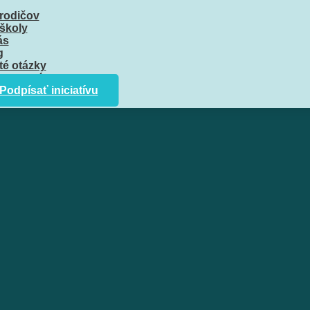
 rodičov
 školy
ás
g
té otázky
porte nás
Podpísať iniciatívu