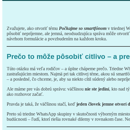
Zvažujete, ako otvoriť tému
Počkajme so smartfónom
v triednej W
pôsobiť nepríjemne, ale jemná, neodsudzujúca správa môže otvoriť
návrhom formulácie a povzbudením na každom kroku.
Prečo to môže pôsobiť citlivo – a preč
Túto otázku má veľa rodičov – a úplne chápeme prečo. Triedne W
zastrašujúcim miestom. Najmä pri tak citlivej téme, akou sú smartf
– a posledné, čo chceme, je, aby sa niekto cítil súdený alebo nepríj
Ale máme pre vás dobrú správu: väčšinou
nie ste jediní
, kto nad t
ako rozhovor začať.
Pravda je taká, že väčšinou stačí, keď
jeden človek jemne otvorí 
Preto sú triedne WhatsApp skupiny v skutočnosti výborným miestom
budúcnosti – ľudí, ktorí riešia rovnaké dilemy v rovnakom čase. N