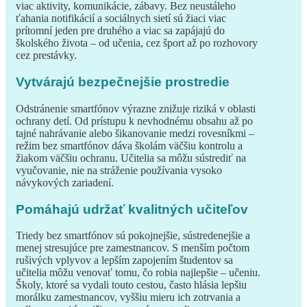
viac aktivity, komunikácie, zábavy. Bez neustáleho
ťahania notifikácií a sociálnych sietí sú žiaci viac
prítomní jeden pre druhého a viac sa zapájajú do
školského života – od učenia, cez šport až po rozhovory
cez prestávky.
Vytvárajú bezpečnejšie prostredie
Odstránenie smartfónov výrazne znižuje riziká v oblasti
ochrany detí. Od prístupu k nevhodnému obsahu až po
tajné nahrávanie alebo šikanovanie medzi rovesníkmi –
režim bez smartfónov dáva školám väčšiu kontrolu a
žiakom väčšiu ochranu. Učitelia sa môžu sústrediť na
vyučovanie, nie na stráženie používania vysoko
návykových zariadení.
Pomáhajú udržať kvalitných učiteľov
Triedy bez smartfónov sú pokojnejšie, sústredenejšie a
menej stresujúce pre zamestnancov. S menším počtom
rušivých vplyvov a lepším zapojením študentov sa
učitelia môžu venovať tomu, čo robia najlepšie – učeniu.
Školy, ktoré sa vydali touto cestou, často hlásia lepšiu
morálku zamestnancov, vyššiu mieru ich zotrvania a