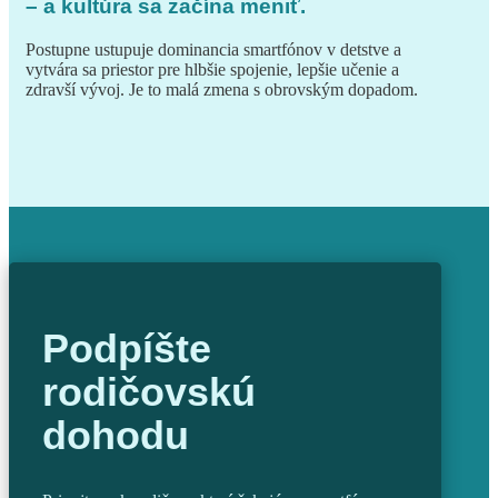
– a kultúra sa začína meniť.
Postupne ustupuje dominancia smartfónov v detstve a
vytvára sa priestor pre hlbšie spojenie, lepšie učenie a
zdravší vývoj. Je to malá zmena s obrovským dopadom.
Podpíšte
rodičovskú
dohodu