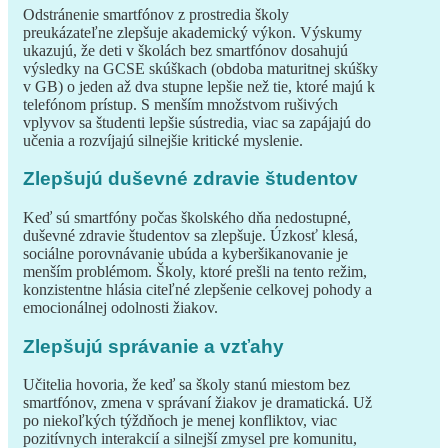
Odstránenie smartfónov z prostredia školy
preukázateľne zlepšuje akademický výkon. Výskumy
ukazujú, že deti v školách bez smartfónov dosahujú
výsledky na GCSE skúškach (obdoba maturitnej skúšky
v GB) o jeden až dva stupne lepšie než tie, ktoré majú k
telefónom prístup. S menším množstvom rušivých
vplyvov sa študenti lepšie sústredia, viac sa zapájajú do
učenia a rozvíjajú silnejšie kritické myslenie.
Zlepšujú duševné zdravie študentov
Keď sú smartfóny počas školského dňa nedostupné,
duševné zdravie študentov sa zlepšuje. Úzkosť klesá,
sociálne porovnávanie ubúda a kyberšikanovanie je
menším problémom. Školy, ktoré prešli na tento režim,
konzistentne hlásia citeľné zlepšenie celkovej pohody a
emocionálnej odolnosti žiakov.
Zlepšujú správanie a vzťahy
Učitelia hovoria, že keď sa školy stanú miestom bez
smartfónov, zmena v správaní žiakov je dramatická. Už
po niekoľkých týždňoch je menej konfliktov, viac
pozitívnych interakcií a silnejší zmysel pre komunitu,