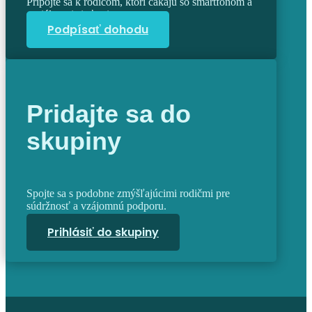
Pripojte sa k rodičom, ktorí čakajú so smartfónom a
sociálnymi sieťami.
Podpísať dohodu
Pridajte sa do
skupiny
Spojte sa s podobne zmýšľajúcimi rodičmi pre
súdržnosť a vzájomnú podporu.
Prihlásiť do skupiny