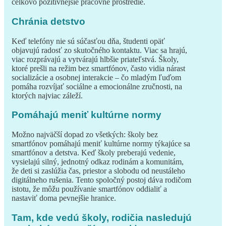
celkovo pozitívnejšie pracovné prostredie.
Chránia detstvo
Keď telefóny nie sú súčasťou dňa, študenti opäť
objavujú radosť zo skutočného kontaktu. Viac sa hrajú,
viac rozprávajú a vytvárajú hlbšie priateľstvá. Školy,
ktoré prešli na režim bez smartfónov, často vidia nárast
socializácie a osobnej interakcie – čo mladým ľuďom
pomáha rozvíjať sociálne a emocionálne zručnosti, na
ktorých najviac záleží.
Pomáhajú meniť kultúrne normy
Možno najväčší dopad zo všetkých: školy bez
smartfónov pomáhajú meniť kultúrne normy týkajúce sa
smartfónov a detstva. Keď školy preberajú vedenie,
vysielajú silný, jednotný odkaz rodinám a komunitám,
že deti si zaslúžia čas, priestor a slobodu od neustáleho
digitálneho rušenia. Tento spoločný postoj dáva rodičom
istotu, že môžu používanie smartfónov oddialiť a
nastaviť doma pevnejšie hranice.
Tam, kde vedú školy, rodičia nasledujú