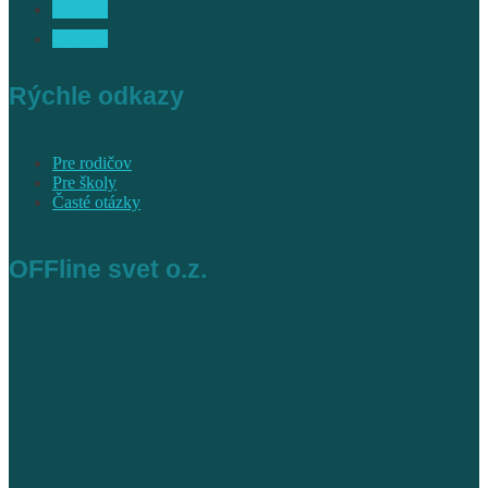
Sledova
Sledova
Rýchle odkazy
Pre rodičov
Pre školy
Časté otázky
OFFline svet o.z.