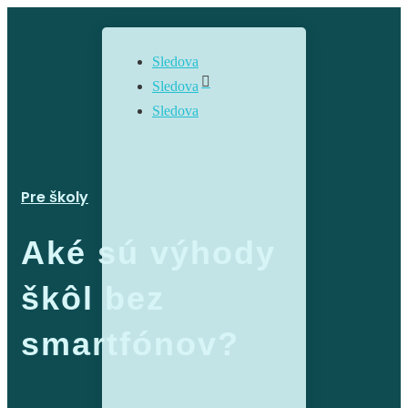
Sledova

Sledova
Sledova
Pre školy
Aké sú výhody
škôl bez
smartfónov?