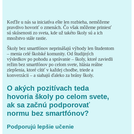
Keďže u nás sa iniciatíva ešte len rozbieha, nemôžeme
pravdivo hovoriť o zmenách. Čo však môžeme priniesť
sú skúsenosti zo sveta, kde už takéto školy sú a ich
množstvo stále rastie.
Školy bez smartfónov neprinášajú výhody len študentom
– menia celé školské komunity. Od študijných
výsledkov po pohodu a správanie – školy, ktoré zaviedli
režim bez smartfónov po celom svete, hlásia reálne
zlepšenia, ktoré cítiť v každej chodbe, triede a
konverzácii – a siahajú ďaleko za brány školy.
O akých pozitívach teda
hovoria školy po celom svete,
ak sa začnú podporovať
normu bez smartfónov?
Podporujú lepšie učenie